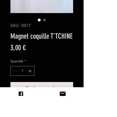
SKU : 0017
Magnet coquille T'TCHINE
Prix
3,00 €
Quantité
*
Ajouter au panier
" L'esprit du Velay sur votre frigo! "