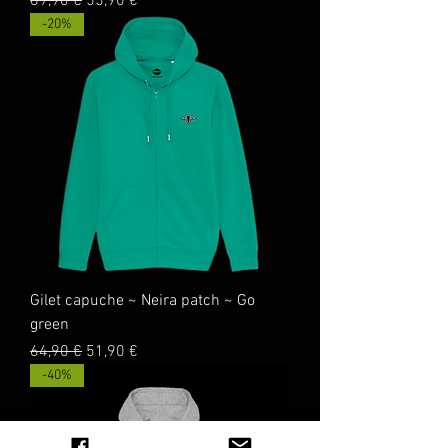
Prix original
Prix promotionnel
69,90 €
55,90 €
-20%
Gilet capuche ~ Neira patch ~ Go
green
Prix original
Prix promotionnel
64,90 €
51,90 €
-40%