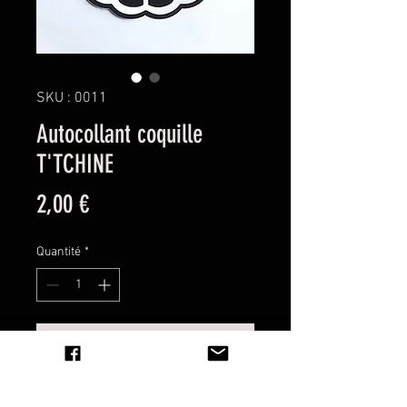
SKU : 0011
Autocollant coquille
T'TCHINE
Prix
2,00 €
Quantité
*
Ajouter au panier
" Affichez la fierté de vos racines "