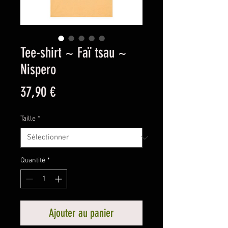
Tee-shirt ~ Faï tsau ~
Nispero
Prix
37,90 €
Taille
*
Quantité
*
Ajouter au panier