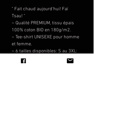
" Fait chaud aujourd'hui! Faï
Tsau! "
~ Qualité PREMIUM, tissu épais
100% coton BIO en 180g/m2.
~ Tee-shirt UNISEXE pour homme
et femme.
~ 6 tailles disponibles: S au 3XL:
Pour les femmes, compter une
taille en dessous de votre taille
habituelle.
~ Transfert Sérigraphique haute
qualité.
~ Transfert sérigraphique dans le
col.
~ Lavage: 30°
~ Repassage: 110°